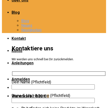
Über Uns
Blog
Blog
Neues
Neuigkeiten
Kontakt
Kontaktiere uns
Konto
Wir werden uns schnell bei Dir zurückmelden.
Anleitungen
Anmelden
Dein Name (Pflichtfeld)
Deine E-Mail-Adresse (Pflichtfeld)
Warenkorb /
0,00
€
0