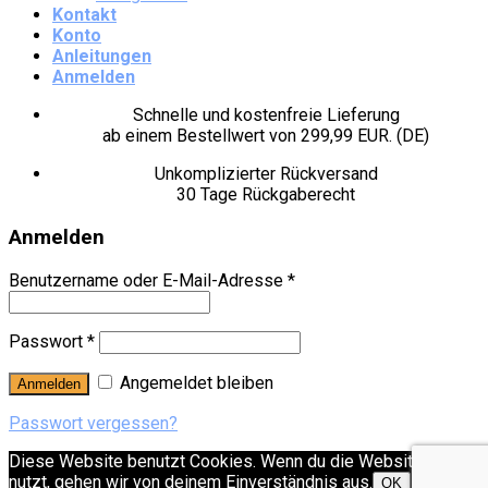
Kontakt
Konto
Anleitungen
Anmelden
Schnelle und kostenfreie Lieferung
ab einem Bestellwert von 299,99 EUR. (DE)
Unkomplizierter Rückversand
30 Tage Rückgaberecht
Anmelden
Benutzername oder E-Mail-Adresse
*
Passwort
*
Angemeldet bleiben
Anmelden
Passwort vergessen?
Diese Website benutzt Cookies. Wenn du die Website weiter
nutzt, gehen wir von deinem Einverständnis aus.
OK