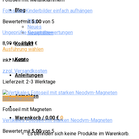
Blog
Fotos und Kinderbilder einfach aufhängen
Blog
Bewertet mit
5.00
von 5
Neues
Ungeprüfte Gesamtbewertungen
Neuigkeiten
8,99
€
–
22,99
€
Kontakt
Ausführung wählen
Konto
inkl. MwSt.
zzgl. Versandkosten
Anleitungen
Lieferzeit:
2-3 Werktage
Anmelden
Schnellansicht
Fotoseil mit Magneten
Warenkorb /
0,00
€
0
Vertikales Fotoseil mit starken Neodym-Magneten
Bewertet mit
5.00
von 5
Es befinden sich keine Produkte im Warenkorb.