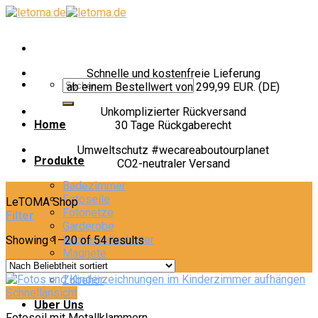
Skip
to
content
Schnelle und kostenfreie Lieferung
ab einem Bestellwert von 299,99 EUR. (DE)
Unkomplizierter Rückversand
Home
30 Tage Rückgaberecht
Umweltschutz #wecareaboutourplanet
Produkte
CO2-neutraler Versand
Badezimmer
Fotoseile
LeTOMA Shop
Fotonetze
Filter
Garderobe
Küchenrollenhalter
Showing 1–20 of 54 results
Magnete
Möbelgriffe
Zubehör
Schnellansicht
Über Uns
Fotoseil mit Metallklammern