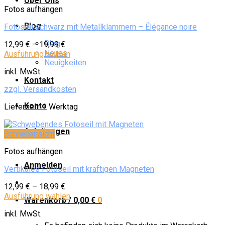
Über Uns
Fotos aufhängen
Blog
Fotoseil schwarz mit Metallklammern – Élégance noire
Blog
12,99
€
–
19,99
€
Neues
Ausführung wählen
Neuigkeiten
inkl. MwSt.
Kontakt
zzgl. Versandkosten
Konto
Lieferzeit:
1 Werktag
Anleitungen
Schnellansicht
Fotos aufhängen
Anmelden
Vertikales Fotoseil mit kräftigen Magneten
12,99
€
–
18,99
€
Ausführung wählen
Warenkorb /
0,00
€
0
inkl. MwSt.