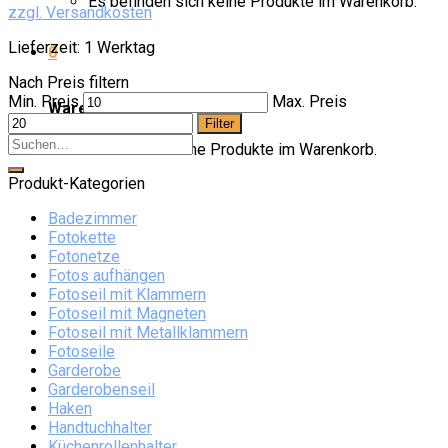
Es befinden sich keine Produkte im Warenkorb.
zzgl. Versandkosten
Lieferzeit:
1 Werktag
0
Nach Preis filtern
Min. Preis
Max. Preis
Warenkorb
Filter
Es befinden sich keine Produkte im Warenkorb.
Produkt-Kategorien
Badezimmer
Fotokette
Fotonetze
Fotos aufhängen
Fotoseil mit Klammern
Fotoseil mit Magneten
Fotoseil mit Metallklammern
Fotoseile
Garderobe
Garderobenseil
Haken
Handtuchhalter
Küchenrollenhalter