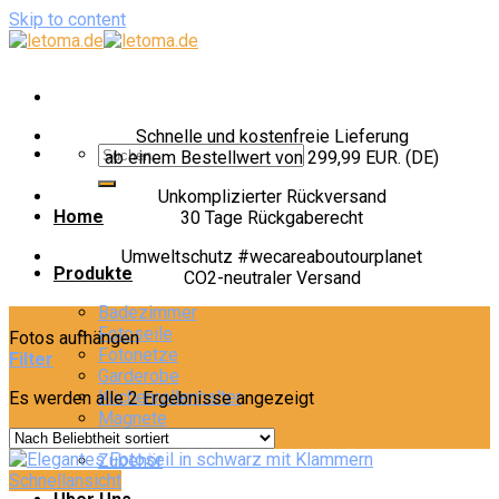
Skip to content
Schnelle und kostenfreie Lieferung
ab einem Bestellwert von 299,99 EUR. (DE)
Unkomplizierter Rückversand
Home
30 Tage Rückgaberecht
Umweltschutz #wecareaboutourplanet
Produkte
CO2-neutraler Versand
Badezimmer
Fotoseile
Fotos aufhängen
Fotonetze
Filter
Garderobe
Küchenrollenhalter
Es werden alle 2 Ergebnisse angezeigt
Magnete
Möbelgriffe
Zubehör
Schnellansicht