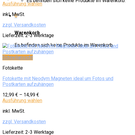
Es befinden sich keine Produkte im Warenkorb.
Ausführung wählen
inkl. MwSt.
0
zzgl. Versandkosten
Warenkorb
Lieferzeit:
2-3 Werktage
Es befinden sich keine Produkte im Warenkorb.
Schnellansicht
Fotokette
Fotokette mit Neodym Magneten ideal um Fotos und
Postkarten aufzuhängen
12,99
€
–
14,99
€
Ausführung wählen
inkl. MwSt.
zzgl. Versandkosten
Lieferzeit:
2-3 Werktage