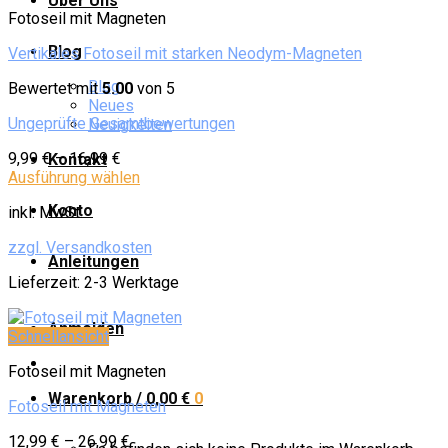
Über Uns
Fotoseil mit Magneten
Blog
Vertikales Fotoseil mit starken Neodym-Magneten
Blog
Bewertet mit
5.00
von 5
Neues
Ungeprüfte Gesamtbewertungen
Neuigkeiten
9,99
€
–
16,99
€
Kontakt
Ausführung wählen
Konto
inkl. MwSt.
zzgl. Versandkosten
Anleitungen
Lieferzeit:
2-3 Werktage
Anmelden
Schnellansicht
Fotoseil mit Magneten
Warenkorb /
0,00
€
0
Fotoseil mit Magneten
12,99
€
–
26,99
€