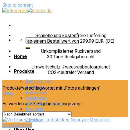
Skip to content
Schnelle und kostenfreie Lieferung
ab einem Bestellwert von 299,99 EUR. (DE)
Unkomplizierter Rückversand
Home
30 Tage Rückgaberecht
Umweltschutz #wecareaboutourplanet
Produkte
CO2-neutraler Versand
Badezimmer
Fotoseile
Produkte verschlagwortet mit „Fotos aufhängen“
Fotonetze
Filter
Garderobe
Küchenrollenhalter
Es werden alle 3 Ergebnisse angezeigt
Magnete
Möbelgriffe
Zubehör
Schnellansicht